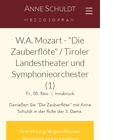
A
S
NNE
CHULDT
M
EZZ
OSOPRAN
W.A. Mozart - "Die
Zauberflöte" / Tiroler
Landestheater und
Symphonieorchester
(1)
Fr., 05. Nov.
  |  
Innsbruck
Genießen Sie "Die Zauberflöte" mit Anne
Schuldt in der Rolle der 3. Dame.
Anmeldung abgeschlossen
Veranstaltungen ansehen