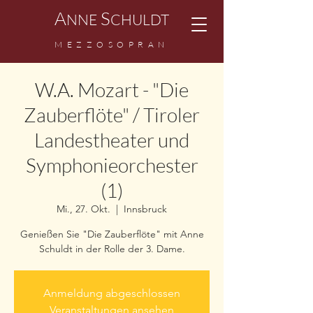
A
S
NNE
CHULDT
M
EZZ
OSOPRAN
W.A. Mozart - "Die
Zauberflöte" / Tiroler
Landestheater und
Symphonieorchester
(1)
Mi., 27. Okt.
  |  
Innsbruck
Genießen Sie "Die Zauberflöte" mit Anne
Schuldt in der Rolle der 3. Dame.
Anmeldung abgeschlossen
Veranstaltungen ansehen