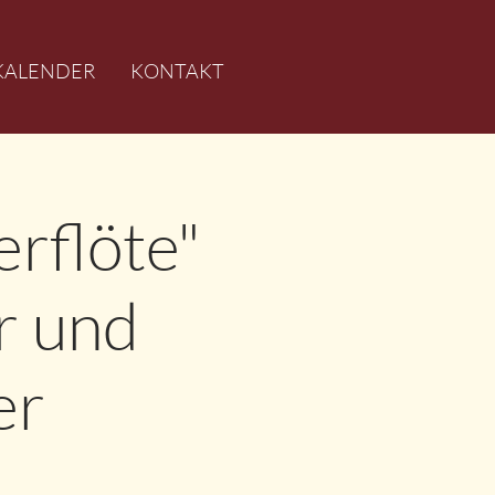
KALENDER
KONTAKT
rflöte"
r und
er