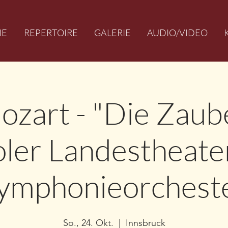
IE
REPERTOIRE
GALERIE
AUDIO/VIDEO
ozart - "Die Zaube
roler Landestheate
ymphonieorchest
So., 24. Okt.
  |  
Innsbruck