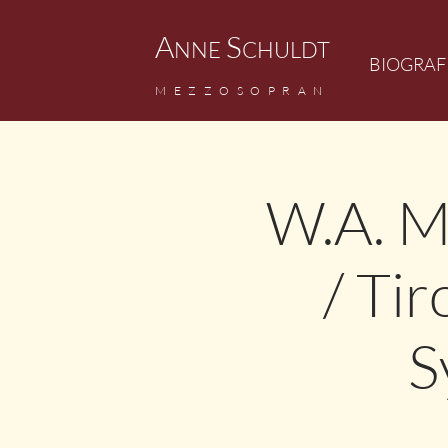
A
S
NNE
CHULDT
BIOGRAF
M
EZZ
OSOPRAN
W.A. M
/ Ti
S