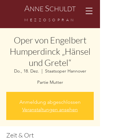
A
S
NNE
CHULDT
M
EZZ
OSOPRAN
Oper von Engelbert
Humperdinck „Hänsel
und Gretel“
Do., 18. Dez.
  |  
Staatsoper Hannover
Partie Mutter
Anmeldung abgeschlossen
Veranstaltungen ansehen
Zeit & Ort