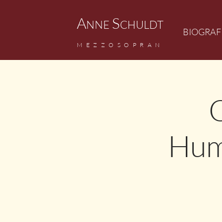
A
S
NNE
CHULDT
BIOGRAF
M
EZZ
OSOPRAN
Hum