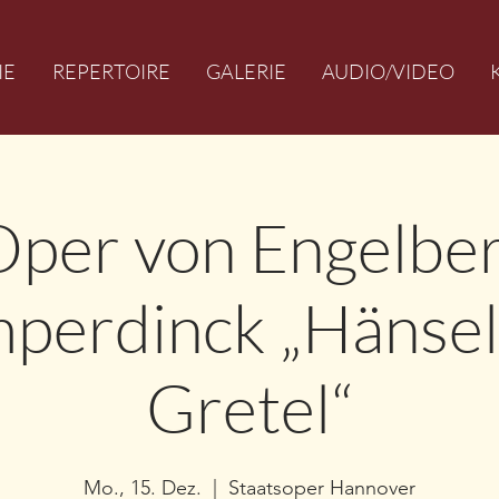
IE
REPERTOIRE
GALERIE
AUDIO/VIDEO
Oper von Engelber
perdinck „Hänsel
Gretel“
Mo., 15. Dez.
  |  
Staatsoper Hannover