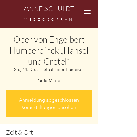
A
S
NNE
CHULDT
M
EZZ
OSOPRAN
Oper von Engelbert
Humperdinck „Hänsel
und Gretel“
So., 14. Dez.
  |  
Staatsoper Hannover
Partie Mutter
Anmeldung abgeschlossen
Veranstaltungen ansehen
Zeit & Ort