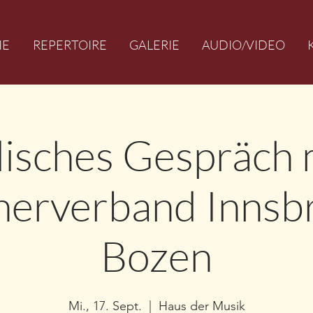
IE
REPERTOIRE
GALERIE
AUDIO/VIDEO
lisches Gespräch 
erverband Innsbr
Bozen
Mi., 17. Sept.
  |  
Haus der Musik