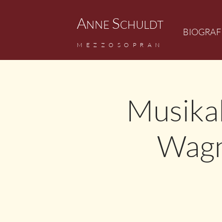
A
S
NNE
CHULDT
BIOGRAF
M
EZZ
OSOPRAN
Musika
Wagn