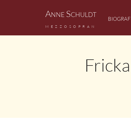
A
S
NNE
CHULDT
BIOGRAF
M
EZZ
OSOPRAN
Fricka