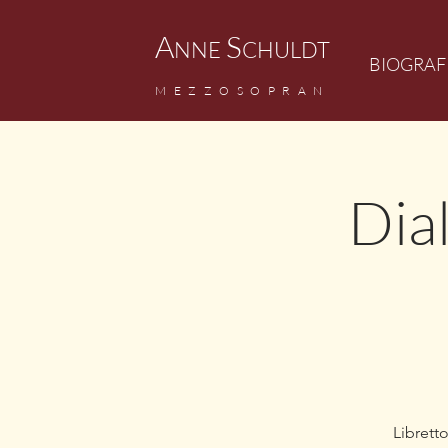
A
S
NNE
CHULDT
BIOGRAF
M
EZZ
OSOPRAN
Dia
Librett