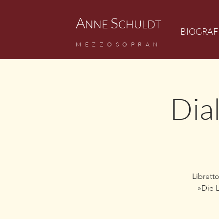
A
S
NNE
CHULDT
BIOGRAF
M
EZZ
OSOPRAN
Dia
Librett
»Die L