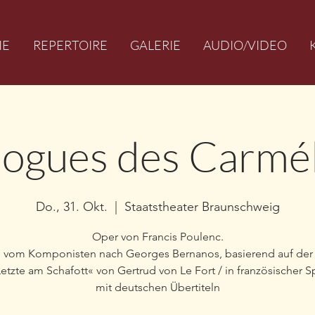
IE
REPERTOIRE
GALERIE
AUDIO/VIDEO
logues des Carmél
Do., 31. Okt.
  |  
Staatstheater Braunschweig
Oper von Francis Poulenc.
o vom Komponisten nach Georges Bernanos, basierend auf der
etzte am Schafott« von Gertrud von Le Fort / in französischer 
mit deutschen Übertiteln