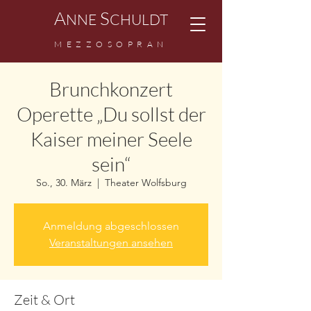
A
S
NNE
CHULDT
M
EZZ
OSOPRAN
Brunchkonzert
Operette „Du sollst der
Kaiser meiner Seele
sein“
So., 30. März
  |  
Theater Wolfsburg
Anmeldung abgeschlossen
Veranstaltungen ansehen
Zeit & Ort