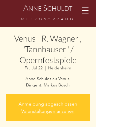
A
S
NNE
CHULDT
MEZZOSOPRANO
Venus - R. Wagner ,
"Tannhäuser" /
Opernfestspiele
Fri, Jul 22
  |  
Heidenheim
Anne Schuldt als Venus.
Dirigent: Markus Bosch
Anmeldung abgeschlossen
Veranstaltungen ansehen