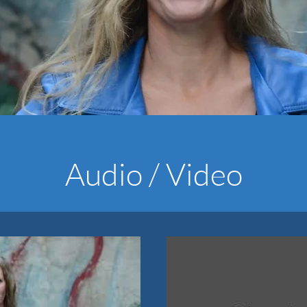
A
S
 / VIDEO -
NNE
C
Audio / Video