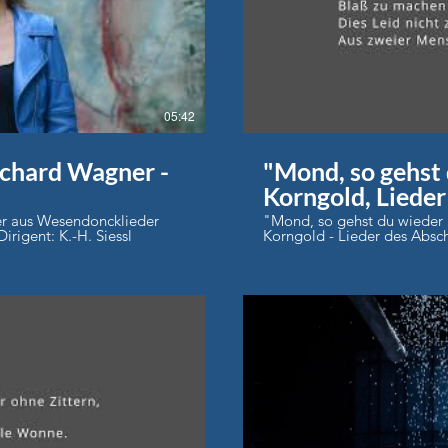
lay Video
05:42
ichard Wagner -
"Mond, so gehst 
Korngold, Lieder
op.14
er aus Wesendoncklieder
"Mond, so gehst du wieder 
rigent: K.-H. Siessl
Korngold - Lieder des Absc
Mezzo-Sopran Staatsorchest
Mino Marani
lay Video