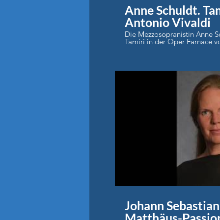
Anne Schuldt. Tam
Antonio Vivaldi
Die Mezzosopranistin Anne Sc
Tamiri in der Oper Farnace v
Staatstheater Braunschweig
P
Johann Sebastian
Matthäus-Passion