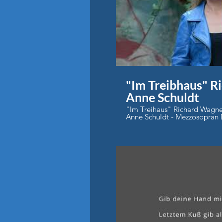
P
"Im Treibhaus" R
Anne Schuldt
"Im Treihaus" Richard Wagn
Anne Schuldt - Mezzosopran Di
P