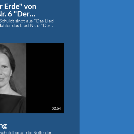
r Erde" von
r. 6 "Der
Schuldt singt aus "Das Lied
ahler das Lied Nr. 6 "Der
omas Ammerpohl, Braunschweig
Play Video
02:54
ng
chuldt singt die Rolle der