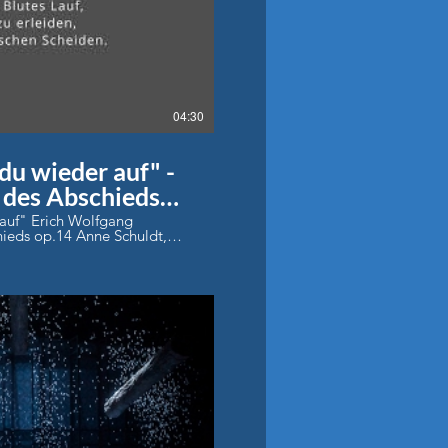
Play Video
04:30
du wieder auf" -
 des Abschieds
auf" Erich Wolfgang
hieds op.14 Anne Schuldt,
er Braunschweig Dirigent:
Play Video