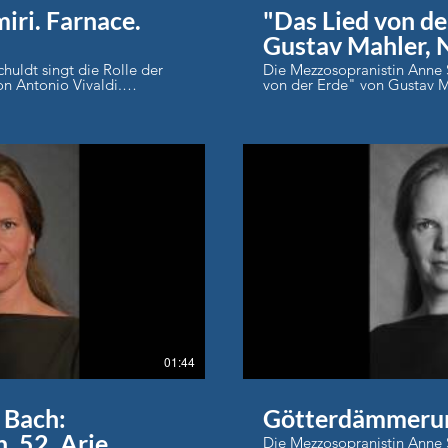
iri. Farnace.
"Das Lied von de
Gustav Mahler, N
Abschied"
huldt singt die Rolle der
Die Mezzosopranistin Anne 
on Antonio Vivaldi.
von der Erde" von Gustav M
Abschied" Foto: Th
lay Video
01:44
 Bach:
Götterdämmeru
, 52. Arie
Die Mezzosopranistin Anne S