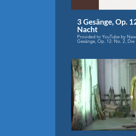
3 Gesänge, Op. 12
Nacht
Provided to YouTube by Naxos
Gesänge, Op. 12: No. 2, Die 
Annette Seiler · Ludwig Thui
Seliges Vergessen ℗ 2023 musikmuseum Released on:
2023-11-17 Music Publisher: public domain Composer:
Ludwig Thuille Lyricist: Herman
generated by YouTube.
P