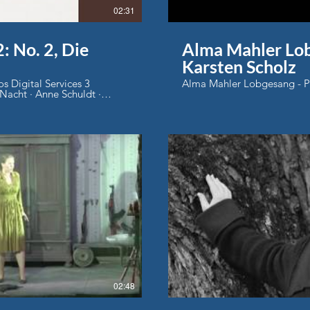
seufzende Streicherfiguren,
02:31
zur Geltung bringt. [...] Reg
zudem eine düster-romanti
Allan Poe walten [...]. Star
: No. 2, Die
Alma Mahler Lobgesang - Pianist :
sehenswerte Produktion de
Musiktheaters.« Braunschwe
Karsten Scholz
 Digital Services 3
Alma Mahler Lobgesa
Nacht · Anne Schuldt ·
lle · Hermann von Gilm
n von Gilm Auto-
lay Video
02:48