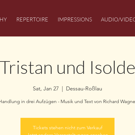
HY
REPERTOIRE
IMPRESSIONS
AUDIO/VIDE
Tristan und Isold
Sat, Jan 27
  |  
Dessau-Roßlau
Handlung in drei Aufzügen - Musik und Text von Richard Wagne
Tickets stehen nicht zum Verkauf
Jetzt andere Veranstaltungen ansehen