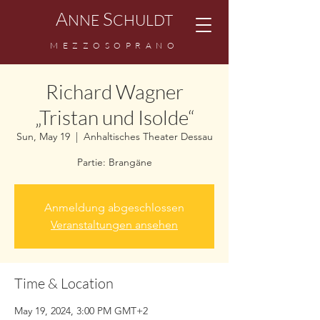
A
S
NNE
CHULDT
MEZZOSOPRANO
Richard Wagner
„Tristan und Isolde“
Sun, May 19
  |  
Anhaltisches Theater Dessau
Partie: Brangäne
Anmeldung abgeschlossen
Veranstaltungen ansehen
Time & Location
May 19, 2024, 3:00 PM GMT+2