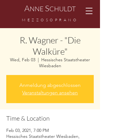
A
S
NNE
CHULDT
MEZZOSOPRANO
R. Wagner - "Die
Walküre"
Wed, Feb 03
  |  
Hessisches Staatstheater
Wiesbaden
Anmeldung abgeschlossen
Veranstaltungen ansehen
Time & Location
Feb 03, 2021, 7:00 PM
Hessisches Staatstheater Wiesbaden,