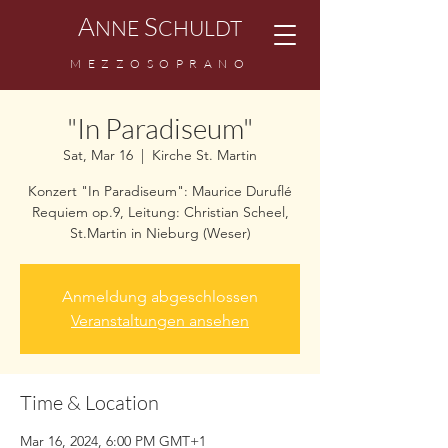
A
S
NNE
CHULDT
MEZZOSOPRANO
"In Paradiseum"
Sat, Mar 16
  |  
Kirche St. Martin
Konzert "In Paradiseum": Maurice Duruflé
Requiem op.9, Leitung: Christian Scheel,
St.Martin in Nieburg (Weser)
Anmeldung abgeschlossen
Veranstaltungen ansehen
Time & Location
Mar 16, 2024, 6:00 PM GMT+1