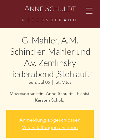
A
S
NNE
CHULDT
MEZZOSOPRANO
G. Mahler, A.M.
Schindler-Mahler und
A.v. Zemlinsky
Liederabend ‚Steh auf!‘
Sun, Jul 06
  |  
St. Vitus
Mezzosopranistin: Anne Schuldt - Pianist:
Karsten Scholz
Anmeldung abgeschlossen
Veranstaltungen ansehen