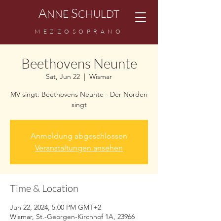
A
S
NNE
CHULDT
MEZZOSOPRANO
Beethovens Neunte
Sat, Jun 22
  |  
Wismar
MV singt: Beethovens Neunte - Der Norden
singt
Anmeldung abgeschlossen
Veranstaltungen ansehen
Time & Location
Jun 22, 2024, 5:00 PM GMT+2
Wismar, St.-Georgen-Kirchhof 1A, 23966