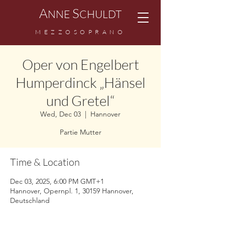
A
S
NNE
CHULDT
MEZZOSOPRANO
Oper von Engelbert
Humperdinck „Hänsel
und Gretel“
Wed, Dec 03
  |  
Hannover
Partie Mutter
Time & Location
Dec 03, 2025, 6:00 PM GMT+1
Hannover, Opernpl. 1, 30159 Hannover,
Deutschland